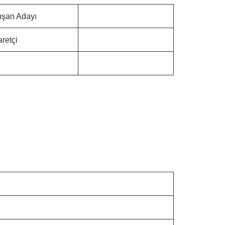
ışan Adayı
aretçi