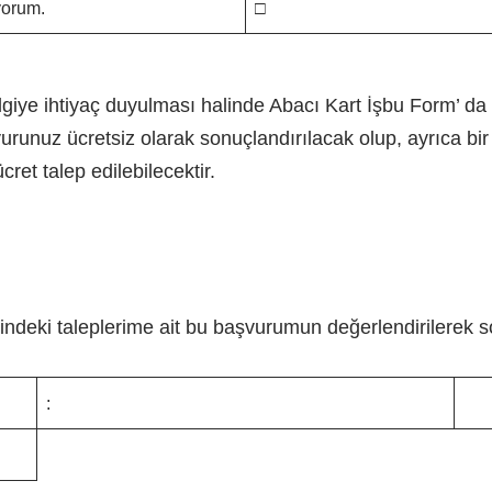
yorum.
□
giye ihtiyaç duyulması halinde Abacı Kart İşbu Form’ da 
şvurunuz ücretsiz olarak sonuçlandırılacak olup, ayrıca bi
et talep edilebilecektir.
ndeki taleplerime ait bu başvurumun değerlendirilerek s
: