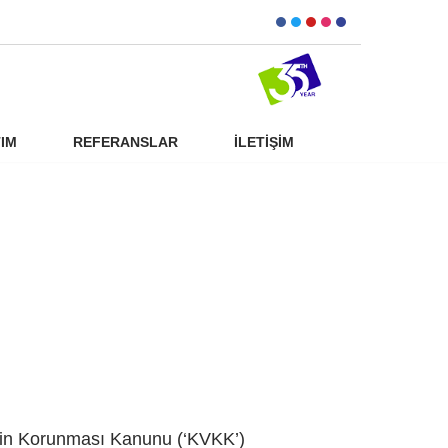
TIM
REFERANSLAR
İLETIŞIM
lerin Korunması Kanunu (‘KVKK’)