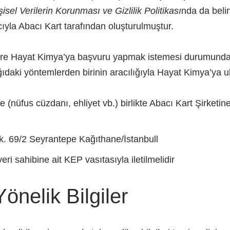
isel Verilerin Korunması ve Gizlilik Politikası
nda da belir
ıyla Abacı Kart tarafından oluşturulmuştur.
üzere Hayat Kimya’ya başvuru yapmak istemesi durumunda
daki yöntemlerden birinin aracılığıyla Hayat Kimya’ya ul
e (nüfus cüzdanı, ehliyet vb.) birlikte Abacı Kart Şirketi
sk. 69/2 Seyrantepe Kağıthane/İstanbull
eri sahibine ait KEP vasıtasıyla iletilmelidir
nelik Bilgiler