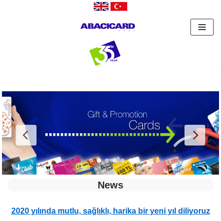
İçeriğe
geç
News
2020 yılında mutlu, sağlıklı, harika bir yeni yıl diliyoruz